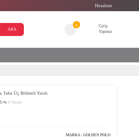
Hesabım
0
Giriş
ARA
Yapınız
 Taba Üç Bölmeli Yazılı
 5
0
Yorum
MARKA :
GOLDEN POLO