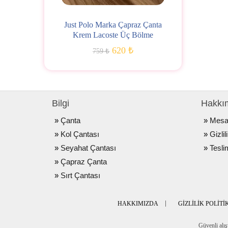
Just Polo Marka Çapraz Çanta
Krem Lacoste Üç Bölme
620 ₺
759 ₺
Bilgi
Hakkı
Çanta
Mesaf
Kol Çantası
Gizlil
Seyahat Çantası
Tesli
Çapraz Çanta
Sırt Çantası
HAKKIMIZDA
GIZLILIK POLITI
Güvenli alış