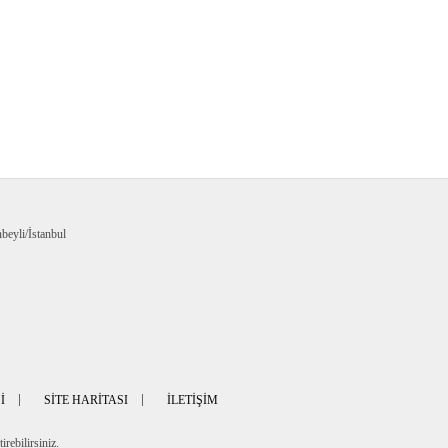
eyli/İstanbul
I
SITE HARITASI
İLETIŞIM
rebilirsiniz.