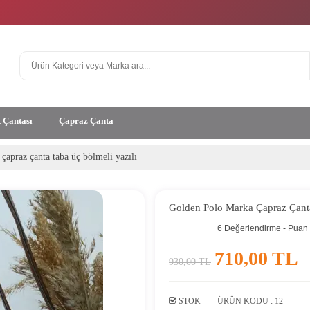
t Çantası
Çapraz Çanta
apraz çanta taba üç bölmeli yazılı
Golden Polo Marka Çapraz Çanta
6 Değerlendirme - Puan
710,00 TL
930,00 TL
STOK
ÜRÜN KODU :
12