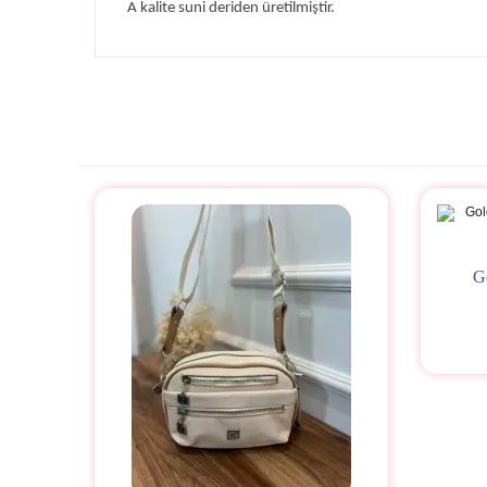
A kalite suni deriden üretilmiştir.
Henüz Yorum Yapılmamış.
Yorumunuz
G
0 Yorum Mevcut