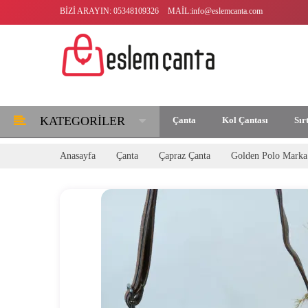
BIZI ARAYIN:
05348109326
MAIL:
info@eslemcanta.com
KATEGORILER
Çanta
Kol Çantası
Sır
Anasayfa
Çanta
Çapraz Çanta
Golden Polo Marka ç