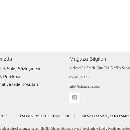
mızda
Mağaza Bilgileri
Mehmet Akif Mah. Gün Cad. No:5/A Sultanb
eli Satış Sözleşmesi
ik Politikası
05348109326
mat ve İade Koşulları
info@eslemcanta.com
KASI
TESLIMAT VE İADE KOŞULLARI
MESAFELI SATIŞ SÖZLEŞMES
verişin adresi eslemcanta.com ile 3D ödeme yöntemi sayesinde siparişlerinizi güvenle gerçekleşti